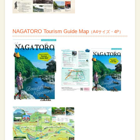
NAGATORO Tourism Guide Map
（A4サイズ・4P）