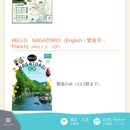
HELLO NAGATORO!（English・繁体字・
French)
（A4サイズ・12P）
郵送のみ（1人2部まで）
施設・お店
お問い合わせ
を探す
お電話・メール
長瀞宿泊＆日帰り温泉マップ2020-21
（A4サイズ・