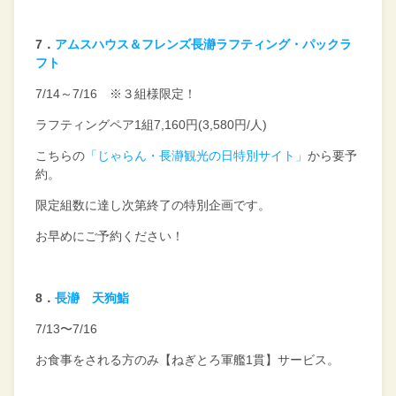
7
．
アムスハウス＆フレンズ長瀞ラフティング・パックラ
フト
7/14
～
7/16
※３組様限定！
ラフティングペア
1
組
7,160
円
(3,580
円
/
人
)
こちらの
「じゃらん・長瀞観光の日特別サイト」
から要予
約。
限定組数に達し次第終了の特別企画です。
お早めにご予約ください！
8
．
長瀞 天狗鮨
7/13〜7/16
お食事をされる方のみ【ねぎとろ軍艦1貫】サービス。