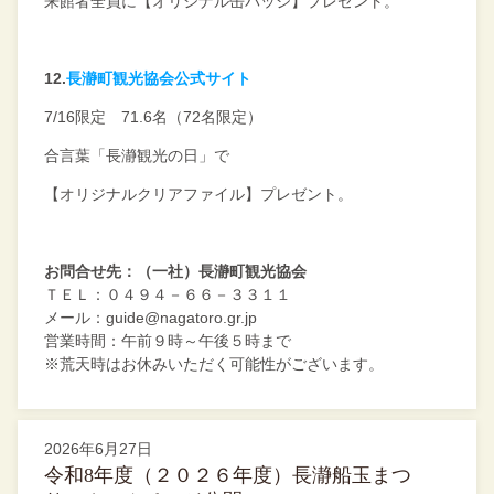
来館者全員に【オリジナル缶バッジ】プレゼント。
12.
長瀞町観光協会公式サイト
7/16限定 71.6名（72名限定）
合言葉「長瀞観光の日」で
【オリジナルクリアファイル】
プレゼント。
お問合せ先：（一社）長瀞町観光協会
ＴＥＬ：０４９４－６６－３３１１
メール：guide@nagatoro.gr.jp
営業時間：午前９時～午後５時まで
※荒天時はお休みいただく可能性がございます。
2026年6月27日
令和8年度（２０２６年度）長瀞船玉まつ