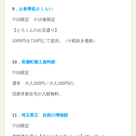
9
．
お食事処さくらい
7/16限定 ※
10
食限定
【とろくんのお宝盛り】
1000
円を
716
円にて提供。（※税抜き価格）
10
．
長瀞町郷土資料館
7/16限定
通常 大人200円／小人100円の、
旧新井家住宅が入館無料。
11．
埼玉県立 自然の博物館
7/16限定