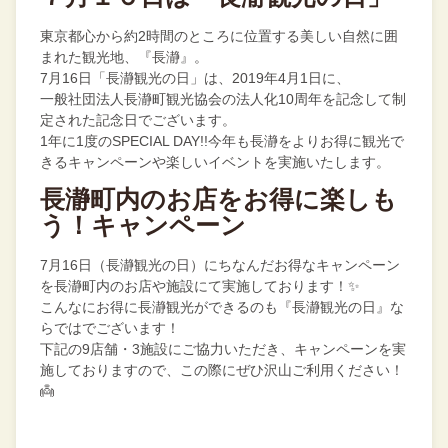
東京都心から約2時間のところ
に位置する美しい自然に囲
まれた
観光地、『長瀞』。
7月16日「長瀞観光の日」は、2019年4月1日に、
一般社団法人長瀞町観光協会の法人化10周年を記念して制
定された記念日でございます。
1年に1度のSPECIAL DAY!!今年も長瀞をよりお得に観光で
きるキャンペーンや楽しいイベントを実施いたします。
長瀞町内のお店をお得に楽しも
う！キャンペーン
7月16日（長瀞観光の日）にちなんだお得なキャンペーン
を長瀞町内のお店や施設にて実施しております！✨
こんなにお得に長瀞観光ができるのも『長瀞観光の日』な
らではでございます！
下記の9店舗・3施設にご協力いただき、キャンペーンを実
施しておりますので、この際にぜひ沢山ご利用ください！
👼