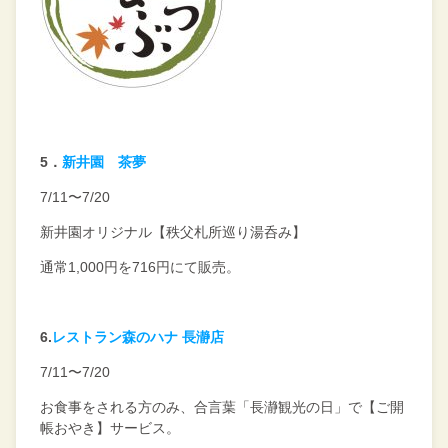
5
．
新井園 茶夢
7/11〜
7/20
新井園オリジナル【秩父札所巡り湯呑み】
通常1,000円を
716
円にて販売。
6.
レストラン森のハナ 長瀞店
7/11〜
7/20
お食事をされる方のみ、
合言葉「長瀞観光の日」で
【ご開
帳おやき】サービス。