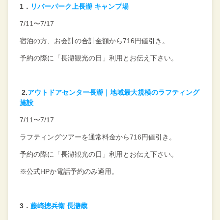
1
．
リバーパーク上長瀞 キャンプ場
7/11〜7/17
宿泊の方、お会計の
合計金額から716円値引き。
予約の際に「長瀞観光の日」
利用とお伝え下さい。
2.
アウトドアセンター長瀞｜地域最大規模のラフティング
施設
7/11〜7/17
ラフティングツアーを
通常料金から716円値引き。
予約の際に「長瀞観光の日」
利用とお伝え下さい。
※公式HPか電話予約のみ適用。
3
．
藤崎摠兵衛 長瀞蔵