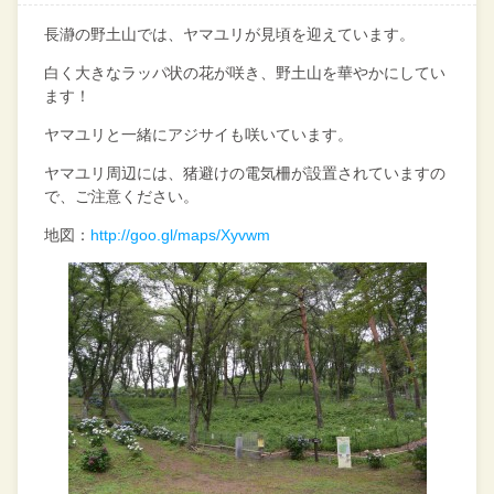
長瀞の野土山では、ヤマユリが見頃を迎えています。
白く大きなラッパ状の花が咲き、野土山を華やかにしてい
ます！
ヤマユリと一緒にアジサイも咲いています。
ヤマユリ周辺には、猪避けの電気柵が設置されていますの
で、ご注意ください。
地図：
http://goo.gl/maps/Xyvwm