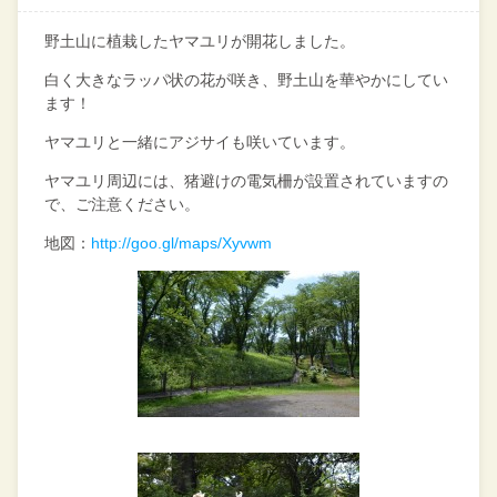
野土山に植栽したヤマユリが開花しました。
白く大きなラッパ状の花が咲き、野土山を華やかにしてい
ます！
ヤマユリと一緒にアジサイも咲いています。
ヤマユリ周辺には、猪避けの電気柵が設置されていますの
で、ご注意ください。
地図：
http://goo.gl/maps/Xyvwm