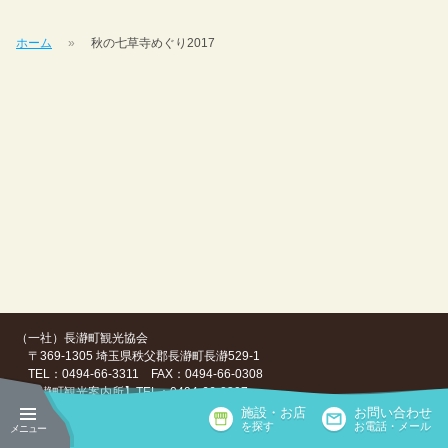
ホーム
秋の七草寺めぐり2017
（一社）長瀞町観光協会
〒369-1305 埼玉県秩父郡長瀞町長瀞529-1
TEL：0494-66-3311 FAX：0494-66-0308
【長瀞町観光案内所】TEL：0494-66-0307
施設・お店
お問い合わせ
Copyright ©（一社）長瀞町観光協会, All Rights Reserved.
を探す
お電話・メール