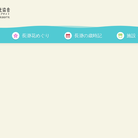
り2018）
長瀞花めぐり
長瀞の歳時記
施設