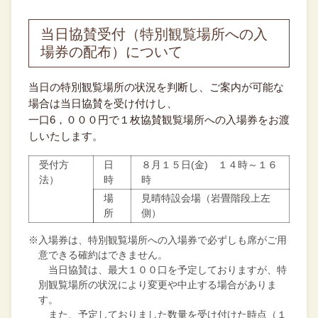
当日協賛受付（特別観覧場所への入
場券の配布）について
当日の特別観覧場所の状況を判断し、ご案内が可能な
場合は当日協賛を受け付けし、
一口6，０００円で１枚協賛観覧場所への入場券をお渡
しいたします。
受付方
日
８月１５日(金) １４時～１６
法）
時
時
場
見晴特設会場（岩畳階段上左
所
側）
※入場券は、特別観覧場所への入場券で必ずしも席がご用
意できる確約はできません。
当日協賛は、最大１００口を予定しておりますが、特
別観覧場所の状況により変更や中止する場合がありま
す。
また、予定しておりました数量を受け付けた時点（１