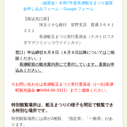
（協賛金）令和7年度長瀞船玉まつり協賛
金申し込みフォーム – Google フォーム
【振込先口座】
埼玉りそな銀行 皆野支店 普通３６４１
３２１
長瀞船玉まつり実行委員会（ナガトロフナ
ダママツリジッコウイインカイ）
窓口）申込締切８月８日（８月９日以降についてはご相
談ください。）
長瀞駅前の観光案内所にて受付しています。直接お申
込みください。
※お問い合わせは長瀞船玉まつり実行委員会（(一社)長瀞
町観光協会 ☎0494-66-3311）までご連絡ください。
特別観覧場所は、船玉まつりの様子を間近で観覧でき
る特別な場所です。
特別観覧場所には席が2種類、「指定席」「一般席」があ
ります。