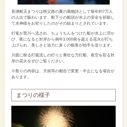
長瀞船玉まつりは秩父路の夏の風物詩として毎年約7万人
の人出で賑わいます。船下りの船頭が水上の安全を祈願し
て水神様をお祀りしたのがその始まりとされています。
灯篭が荒川へ流され、ちょうちんをつけた船が水上に浮か
び、夜になると対岸から例年3,000発を超える花火が打ち
上げられ、美しさと迫力に多くの観客が拍手を送ります。
川面に映る灯籠流しの灯りと勇壮な万灯船、夜空を彩る対
岸の花火をぜひご覧ください。
※祭りの内容は、天候等の都合で変更・中止になる場合が
あります。
まつりの様子