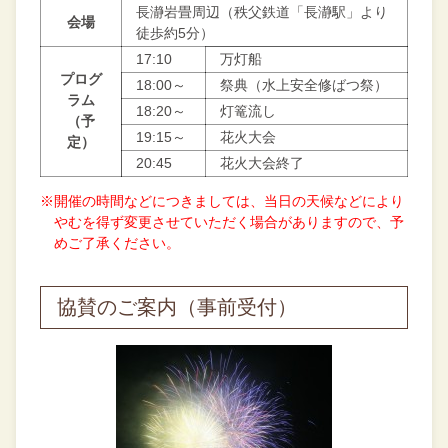
長瀞岩畳周辺（秩父鉄道「長瀞駅」より
会場
徒歩約5分）
17:10
万灯船
プログ
18:00～
祭典（水上安全修ばつ祭）
ラム
18:20～
灯篭流し
（予
19:15～
花火大会
定）
20:45
花火大会終了
※開催の時間などにつきましては、当日の天候などにより
やむを得ず変更させていただく場合がありますので、予
めご了承ください。
協賛のご案内（事前受付）