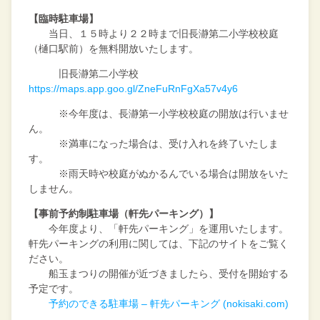
【臨時駐車場】
当日、１５時より２２時まで旧長瀞第二小学校校庭
（樋口駅前）を無料開放いたします。
旧長瀞第二小学校
https://maps.app.goo.gl/ZneFuRnFgXa57v4y6
※今年度は、長瀞第一小学校校庭の開放は行いませ
ん。
※満車になった場合は、受け入れを終了いたしま
す。
※雨天時や校庭がぬかるんでいる場合は開放をいた
しません。
【事前予約制駐車場（軒先パーキング）】
今年度より、「軒先パーキング」を運用いたします。
軒先パーキングの利用に関しては、下記のサイトをご覧く
ださい。
船玉まつりの開催が近づきましたら、受付を開始する
予定です。
予約のできる駐車場 – 軒先パーキング (nokisaki.com)