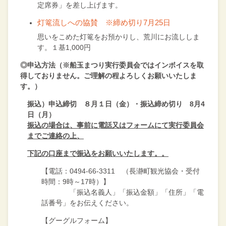
定席券」を差し上げます。
灯篭流しへの協賛 ※締め切り7月25日
思いをこめた灯篭をお預かりし、荒川にお流ししま
す。１基1,000円
◎申込方法（※船玉まつり実行委員会ではインボイスを取
得しておりません。ご理解の程よろしくお願いいたしま
す。）
振込）申込締切 ８月１日（金）・振込締め切り 8月4
日（月）
振込の場合は、事前に電話又はフォームにて実行委員会
までご連絡の上、
下記の口座まで振込をお願いいたします。。
【電話：0494-66-3311 （長瀞町観光協会・受付
時間：9時～17時）】
「振込名義人」「振込金額」「住所」「電
話番号」をお伝えください。
【グーグルフォーム】