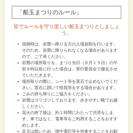
「船玉まつりのルール」
皆でルールを守り楽しい船玉まつりとしましょ
う。
混雑時は、岩畳へ降りる方の入場規制を行います。
そのため、岩畳に降りられなくなる場合があります
ので、ご了承ください。
岩畳の場所取りを、まつり当日（８月１５日）の午
前９時以前に行った場合は、実行委員会で撤去させ
ていただきます。
場所取りの際に、シート等を置石で止めないでくだ
さい。置石に躓いて怪我等をする場合があります。
ごみの持ち帰りにご協力をください。
岩畳はゴツゴツしております、歩きやすい靴でお越
しください。
花火の終了後は、約１時間にわたって渋滞をしま
す。車ではなく、電車等をご利用することをおすす
めします。
足元は暗いため、懐中電灯等を持参することをお勧