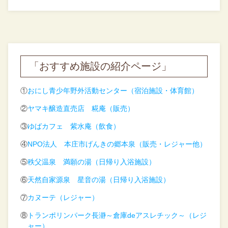
「おすすめ施設の紹介ページ」
①
おにし青少年野外活動センター（宿泊施設・体育館）
②
ヤマキ醸造直売店 糀庵（販売）
③
ゆばカフェ 紫水庵（飲食）
④
NPO法人 本庄市げんきの郷本泉（販売・レジャー他）
⑤
秩父温泉 満願の湯（日帰り入浴施設）
⑥
天然自家源泉 星音の湯（日帰り入浴施設）
⑦
カヌーテ（レジャー）
⑧
トランポリンパーク長瀞～倉庫deアスレチック～（レジ
ャー）