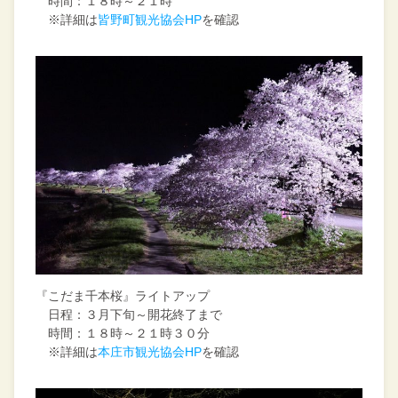
時間：１８時～２１時
※詳細は
皆野町観光協会HP
を確認
『こだま千本桜』ライトアップ
日程：３月下旬～開花終了まで
時間：１８時～２１時３０分
※詳細は
本庄市観光協会HP
を確認