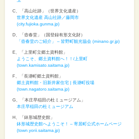
C、「高山社跡」（世界文化遺産）
世界文化遺産 高山社跡／藤岡市
(city.fujioka.gunma.jp)
D、「壺春堂」（国登録有形文化財）
「壺春堂のご紹介」 – 皆野町観光協会 (minano.gr.jp)
E、「上里町立郷土資料館」
ようこそ、郷土資料館へ！！/上里町
(town.kamisato.saitama.jp)
F、「長瀞町郷土資料館」
郷土資料館・旧新井家住宅 | 長瀞町役場
(town.nagatoro.saitama.jp)
G、「本庄早稲田の杜ミュージアム」
本庄早稲田の杜ミュージアム
H、「鉢形城歴史館」
鉢形城歴史館へようこそ！ – 寄居町公式ホームページ
(town.yorii.saitama.jp)