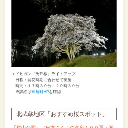
エドヒガン『氏邦桜』ライトアップ
日程：開花時期に合わせて実施
時間：１７時３０分～２０時３０分
※詳細は
寄居町HP
を確認
北武蔵地区「おすすめ桜スポット」
「桜山公園」（日本さくらの名所１００選・国