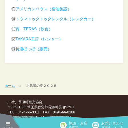
⑨
アメリカンハウス（宿泊施設）
⑩
トウマトゥクトゥクレンタル（レンタカー）
⑪
寶 TERAS（飲食）
⑫
TAKARA工房（レジャー）
⑬
長瀞ぽっぽ（販売）
ホーム
北武蔵の春２０２５
（一社）長瀞町観光協会
〒369-1305 埼玉県秩父郡長瀞町長瀞529-1
TEL：0494-66-3311 FAX：0494-66-0308
【長瀞町観光案内所】TEL：0494-66-0307
施設・お店
お問い合わせ
Copyright ©（一社）長瀞町観光協会, All Rights Reserved.
を探す
お電話・メール