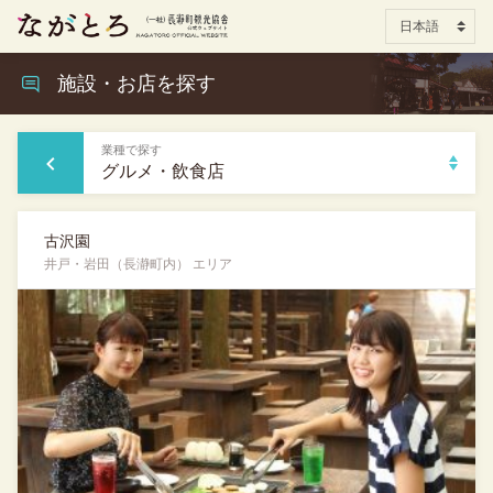
施設・お店を探す
業種で探す
グルメ・飲食店
古沢園
井戸・岩田（長瀞町内） エリア