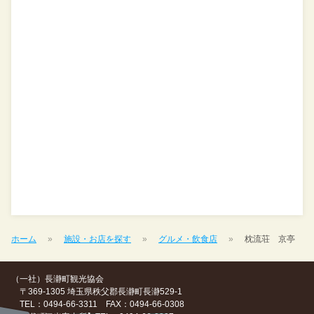
ホーム
施設・お店を探す
グルメ・飲食店
枕流荘 京亭
（一社）長瀞町観光協会
〒369-1305 埼玉県秩父郡長瀞町長瀞529-1
TEL：0494-66-3311 FAX：0494-66-0308