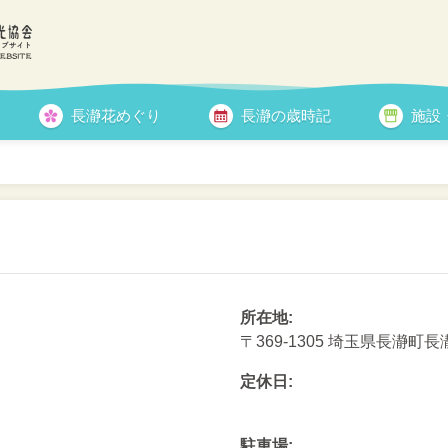
長瀞花めぐり
長瀞の歳時記
施設
所在地:
〒369-1305 埼玉県長瀞町長瀞
定休日:
駐車場: