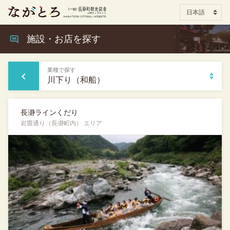
施設・お店を探す
業種で探す
川下り（和船）
長瀞ラインくだり
岩畳通り（長瀞町内） エリア