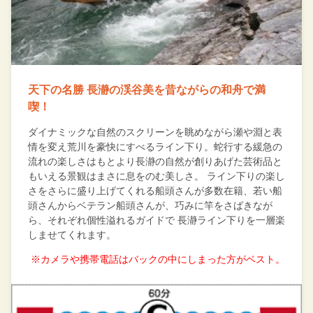
天下の名勝 長瀞の渓谷美を昔ながらの和舟で満
喫！
ダイナミックな自然のスクリーンを眺めながら瀬や淵と表
情を変え荒川を豪快にすべるライン下り。蛇行する緩急の
流れの楽しさはもとより長瀞の自然が創りあげた芸術品と
もいえる景観はまさに息をのむ美しさ。 ライン下りの楽し
さをさらに盛り上げてくれる船頭さんが多数在籍、若い船
頭さんからベテラン船頭さんが、巧みに竿をさばきなが
ら、それぞれ個性溢れるガイドで 長瀞ライン下りを一層楽
しませてくれます。
※カメラや携帯電話はバックの中にしまった方がベスト。