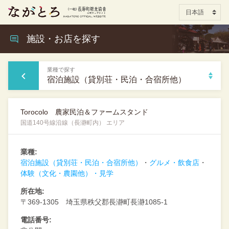
施設・お店を探す
業種で探す
宿泊施設（貸別荘・民泊・合宿所他）
Torocolo 農家民泊＆ファームスタンド
国道140号線沿線（長瀞町内） エリア
業種:
宿泊施設（貸別荘・民泊・合宿所他）
グルメ・飲食店
体験（文化・農園他）・見学
所在地:
〒369-1305 埼玉県秩父郡長瀞町長瀞1085-1
電話番号: