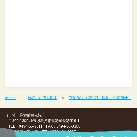
ホーム
施設・お店を探す
宿泊施設（貸別荘・民泊・合宿所他）
（一社）長瀞町観光協会
〒369-1305 埼玉県秩父郡長瀞町長瀞529-1
TEL：0494-66-3311 FAX：0494-66-0308
【長瀞町観光案内所】TEL：0494-66-0307