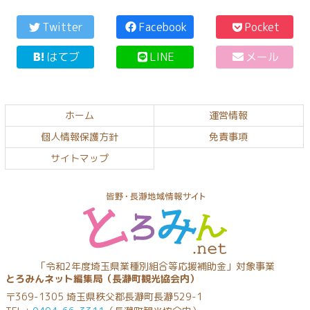
コ
ペ
ン
ー
Twitter
Facebook
Pocket
テ
ジ
はてブ
LINE
メール
ン
の
ツ
先
本
頭
文
へ
ホーム
運営情報
の
戻
個人情報保護方針
免責事項
先
る
頭
サイトマップ
へ
戻
る
とろみんネッ
「令和2年度埼玉県業種別組合等応援補助金」対象事業
とろみんネット編集局（長瀞町観光協会内）
ト
〒369-1305 埼玉県秩父郡長瀞町長瀞529-1