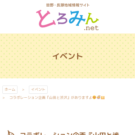
コ
ン
テ
ン
ツ
とろみんネッ
本
ト
文
イベント
へ
ス
キ
ッ
プ
ホーム
イベント
コラボレーション企画『山田と渋沢』がありますよ