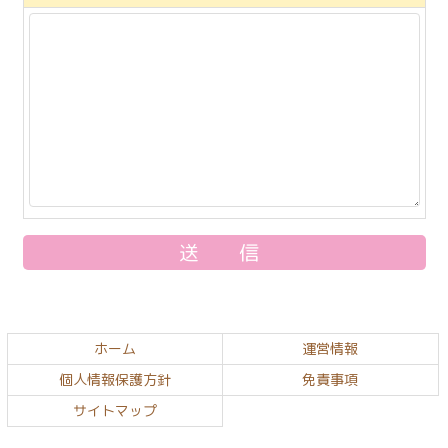
コ
ペ
ン
ー
テ
ジ
ホーム
運営情報
ン
の
個人情報保護方針
免責事項
ツ
先
サイトマップ
本
頭
文
へ