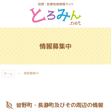
コ
ン
テ
ン
ツ
とろみんネッ
本
ト
文
情報募集中
へ
ス
キ
ッ
プ
情報募集中
ホーム
皆野町・長瀞町及びその周辺の情報