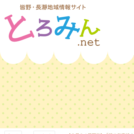
コ
ン
テ
ン
ツ
本
文
とろみんネッ
へ
ス
ト
キ
ッ
プ