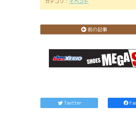
カテゴリ：
イベント
前の記事
コ
ペ
ン
ー
テ
ジ
Twitter
Fa
ン
の
ツ
先
本
頭
文
へ