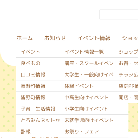
イベント情報
ショ
お知らせ
ホーム
イベント
イベント情報一覧
ショッ
食べもの
講座・スクールイベント
お得・
口コミ情報
大学生・一般向けイベント
チラシ
イベント
長瀞町情報
体験イベント
店舗PR
皆野町情報
中高生向けイベント
開店・
子育・生活情報
小学生向けイベント
とろみんネットからのお知らせ
未就学児向けイベント
訃報
お祭り・フェア