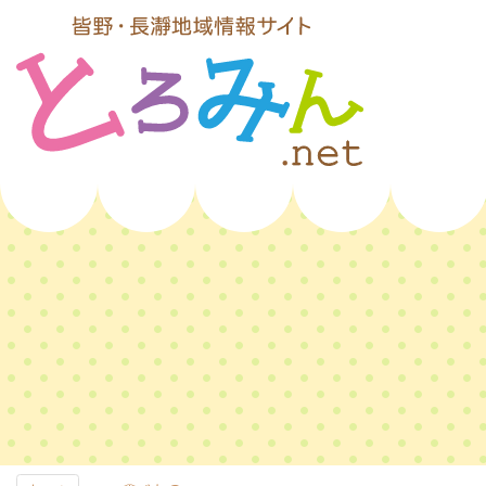
コ
ン
テ
ン
ツ
本
文
とろみんネッ
へ
ス
ト
キ
ッ
プ