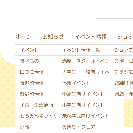
イベント情報
ショ
お知らせ
ホーム
イベント
イベント情報一覧
ショッ
食べもの
講座・スクールイベント
お得・
口コミ情報
大学生・一般向けイベント
チラシ
食べもの
長瀞町情報
体験イベント
店舗PR
皆野町情報
中高生向けイベント
開店・
子育・生活情報
小学生向けイベント
とろみんネットからのお知らせ
未就学児向けイベント
訃報
お祭り・フェア