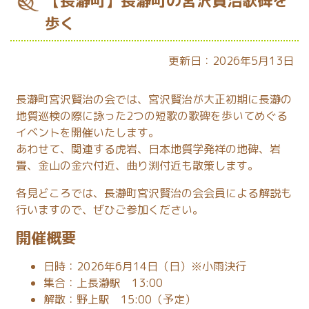
【長瀞町】長瀞町の宮沢賢治歌碑を
歩く
更新日：2026年5月13日
長瀞町宮沢賢治の会では、宮沢賢治が大正初期に長瀞の
地質巡検の際に詠った2つの短歌の歌碑を歩いてめぐる
イベントを開催いたします。
あわせて、関連する虎岩、日本地質学発祥の地碑、岩
畳、金山の金穴付近、曲り渕付近も散策します。
各見どころでは、長瀞町宮沢賢治の会会員による解説も
行いますので、ぜひご参加ください。
開催概要
日時：2026年6月14日（日）※小雨決行
集合：
上長瀞駅
13:00
解散：
野上駅
15:00（予定）