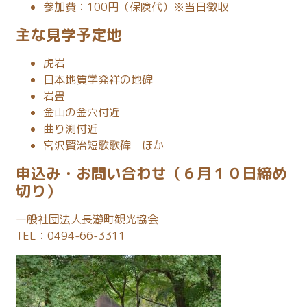
参加費：100円（保険代）※当日徴収
主な見学予定地
虎岩
日本地質学発祥の地碑
岩畳
金山の金穴付近
曲り渕付近
宮沢賢治短歌歌碑 ほか
申込み・お問い合わせ（６月１０日締め
切り）
一般社団法人長瀞町観光協会
TEL：0494-66-3311