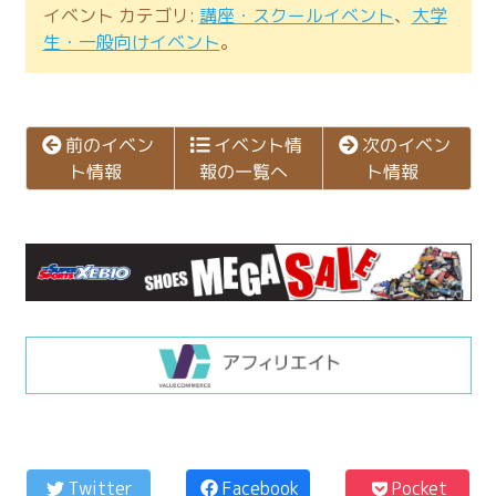
イベント カテゴリ:
講座・スクールイベント
、
大学
生・一般向けイベント
。
次のイベン
前のイベン
イベント情
報の一覧へ
ト情報
ト情報
コ
ペ
ン
ー
Twitter
Facebook
Pocket