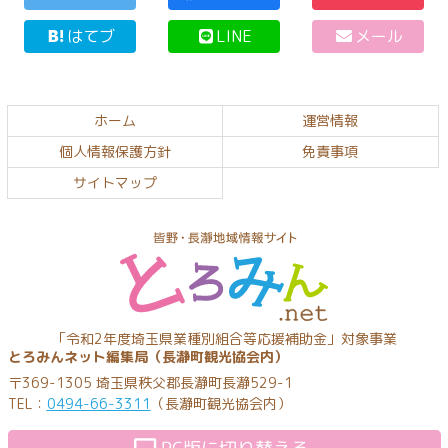
テ
ジ
はてブ
LINE
メール
ン
の
ツ
先
本
頭
文
へ
ホーム
運営情報
の
戻
個人情報保護方針
免責事項
先
る
頭
サイトマップ
へ
戻
る
とろみんネッ
「令和2年度埼玉県業種別組合等応援補助金」対象事業
とろみんネット編集局（長瀞町観光協会内）
ト
〒369-1305 埼玉県秩父郡長瀞町長瀞529-1
TEL：
0494-66-3311
（長瀞町観光協会内）