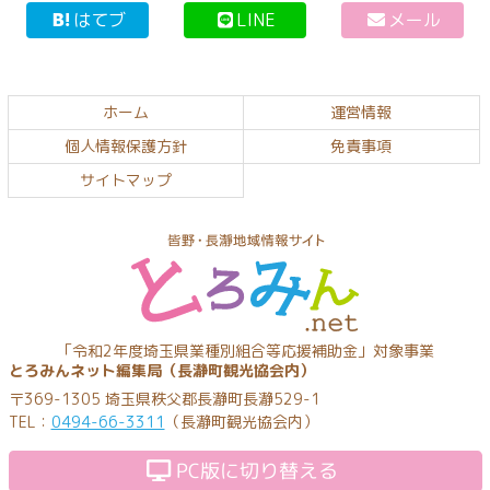
はてブ
LINE
メール
ン
の
ツ
先
本
頭
文
へ
ホーム
運営情報
の
戻
個人情報保護方針
免責事項
先
る
頭
サイトマップ
へ
戻
る
とろみんネッ
「令和2年度埼玉県業種別組合等応援補助金」対象事業
とろみんネット編集局（長瀞町観光協会内）
ト
〒369-1305 埼玉県秩父郡長瀞町長瀞529-1
TEL：
0494-66-3311
（長瀞町観光協会内）
PC版に切り替える