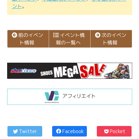
ント
。
次のイベン
前のイベン
イベント情
報の一覧へ
ト情報
ト情報
コ
ペ
ン
ー
Twitter
Facebook
Pocket
テ
ジ