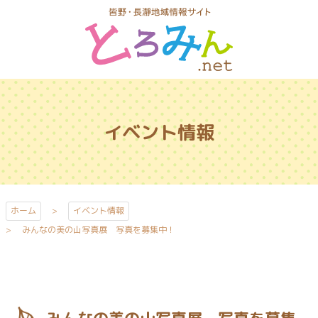
コ
ン
テ
ン
ツ
とろみんネッ
本
ト
文
イベント情報
へ
ス
キ
ッ
プ
ホーム
イベント情報
みんなの美の山写真展 写真を募集中！