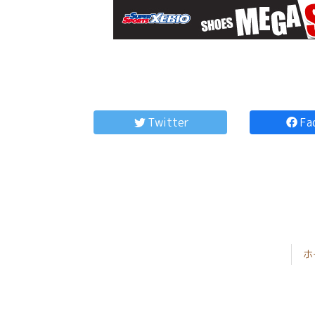
コ
ペ
ン
ー
テ
ジ
Twitter
Fa
ン
の
ツ
先
本
頭
文
へ
の
戻
先
る
頭
へ
ホ
戻
る