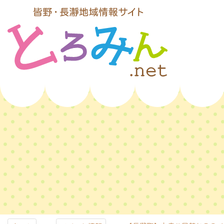
コ
ン
テ
ン
ツ
本
文
とろみんネッ
へ
ス
ト
キ
ッ
プ