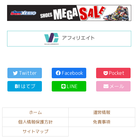
コ
ペ
ン
ー
Twitter
Facebook
Pocket
テ
ジ
はてブ
LINE
メール
ン
の
ツ
先
本
頭
文
へ
ホーム
運営情報
の
戻
個人情報保護方針
免責事項
先
る
頭
サイトマップ