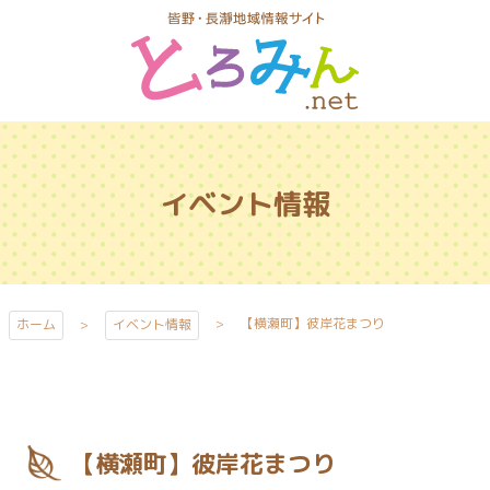
コ
ン
テ
ン
ツ
とろみんネッ
本
ト
文
イベント情報
へ
ス
キ
ッ
プ
【横瀬町】彼岸花まつり
ホーム
イベント情報
【横瀬町】彼岸花まつり