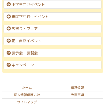
小学生向けイベント
未就学児向けイベント
お祭り・フェア
花・自然イベント
展示会・展覧会
キャンペーン
コ
ペ
ン
ー
テ
ジ
ホーム
運営情報
ン
の
個人情報保護方針
免責事項
ツ
先
サイトマップ
本
頭