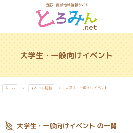
コ
ン
テ
ン
ツ
とろみんネッ
本
ト
文
大学生・一般向けイベント
へ
ス
キ
ッ
プ
大学生・一般向けイベント
ホーム
イベント情報
大学生・一般向けイベント の一覧