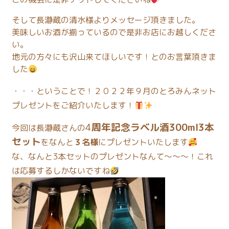
そして長瀞蔵の清水様よりメッセージ頂きました。
美味しいお酒が揃っているので是非お店にお越しくださ
い。
地元の方々にも沢山来てほしいです！とのお言葉頂きま
した
・・・ということで！２０２２年９月のとろみんネット
プレゼントをご紹介いたします！
4
周年記念ラベル酒300ml3本
今回は長瀞蔵さんの
セット
をなんと
３名様
にプレゼントいたします
な、なんと3本セットのプレゼントなんて～～～！これ
は応募するしかないですね