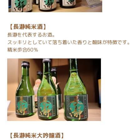
【長瀞純米酒】
長瀞を代表するお酒。
スッキリとしていて落ち着いた香りと酸味が特徴です。
精米歩合60％
【長瀞純米大吟醸酒】