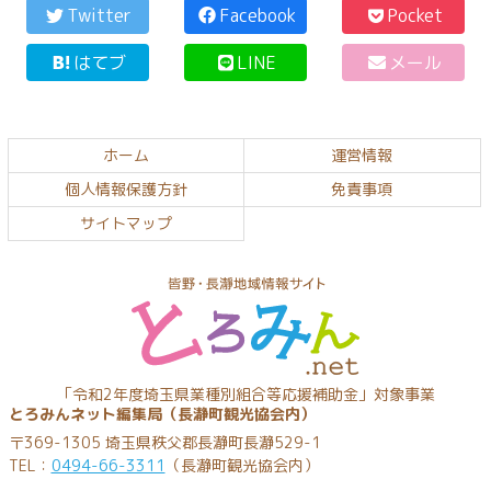
ン
ー
Twitter
Facebook
Pocket
テ
ジ
はてブ
LINE
メール
ン
の
ツ
先
本
頭
文
へ
ホーム
運営情報
の
戻
個人情報保護方針
免責事項
先
る
頭
サイトマップ
へ
戻
る
とろみんネッ
「令和2年度埼玉県業種別組合等応援補助金」対象事業
とろみんネット編集局（長瀞町観光協会内）
ト
〒369-1305 埼玉県秩父郡長瀞町長瀞529-1
TEL：
0494-66-3311
（長瀞町観光協会内）