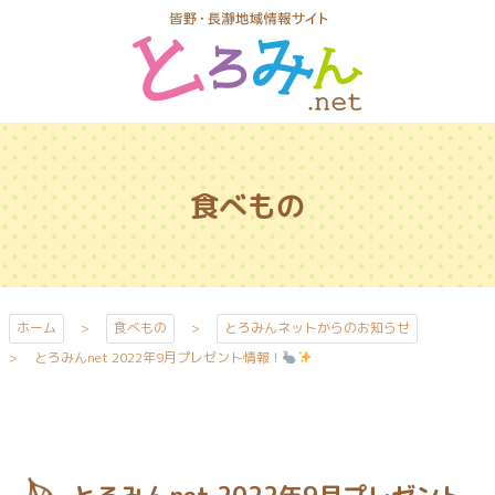
コ
ン
テ
ン
ツ
とろみんネッ
本
ト
文
食べもの
へ
ス
キ
ッ
プ
ホーム
食べもの
とろみんネットからのお知らせ
とろみんnet 2022年9月プレゼント情報！