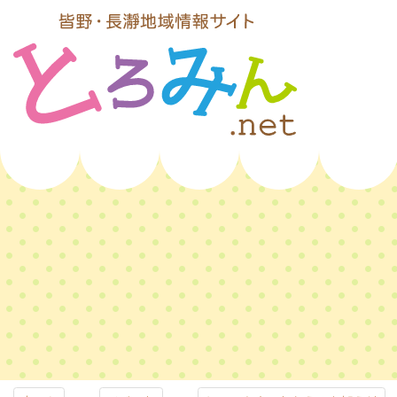
コ
ン
テ
ン
ツ
本
文
とろみんネッ
へ
ス
ト
キ
ッ
プ