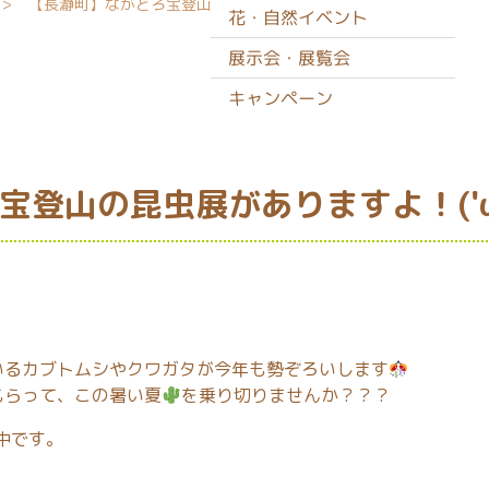
【長瀞町】ながとろ宝登山の昆虫展がありますよ！('ω')ノ
花・自然イベント
展示会・展覧会
キャンペーン
登山の昆虫展がありますよ！('ω
いるカブトムシやクワガタが今年も勢ぞろいします
もらって、この暑い夏
を乗り切りませんか？？？
催中です。