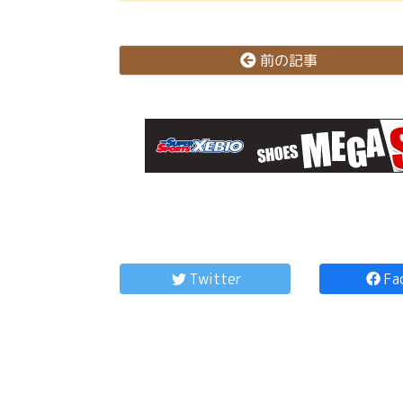
前の記事
コ
ペ
ン
ー
テ
ジ
Twitter
Fa
ン
の
ツ
先
本
頭
文
へ
の
戻
先
る