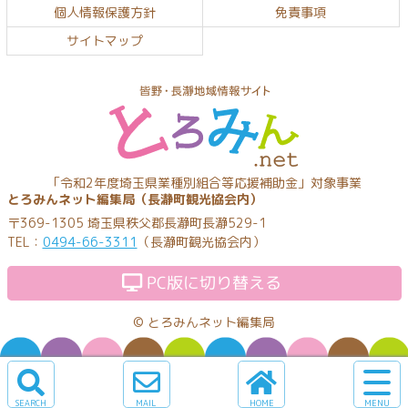
個人情報保護方針
免責事項
先
る
頭
サイトマップ
へ
戻
る
とろみんネッ
「令和2年度埼玉県業種別組合等応援補助金」対象事業
とろみんネット編集局（長瀞町観光協会内）
ト
〒369-1305 埼玉県秩父郡長瀞町長瀞529-1
TEL：
0494-66-3311
（長瀞町観光協会内）
PC版に切り替える
©
とろみんネット編集局
サ
イ
検
メ
ホ