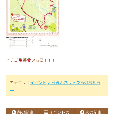
イチゴ
苺
いちご！！！
カテゴリ：
イベント
とろみんネットからのお知ら
せ
イベントの
次の記事
前の記事