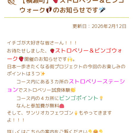
【横瀬町】
ストロベリー＆ビンゴ
ウォーク
のお知らせです
更新日：2026年2月12日
イチゴが大好きな皆さーん！！！
ストロベリー＆ビンゴウォ
お待たせしました、
ーク
開催のお知らせです
。
日本一歩きたくなる街プロジェクトの今回のお楽しみの
ポイントは３つ
ストロベリーステーシ
コース内にある３カ所の
ョン
でストロベリー試食体験
ビンゴポイント
コース内の４カ所に
なんと参加費が無料
そして、サンリオカフェワゴン
もやってきます
よ！！！
詳しくはこちらの案内をご覧ください