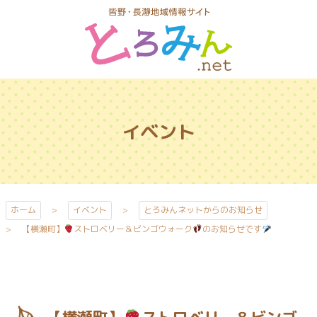
コ
ン
テ
ン
ツ
とろみんネッ
本
ト
文
イベント
へ
ス
キ
ッ
プ
ホーム
イベント
とろみんネットからのお知らせ
【横瀬町】
ストロベリー＆ビンゴウォーク
のお知らせです