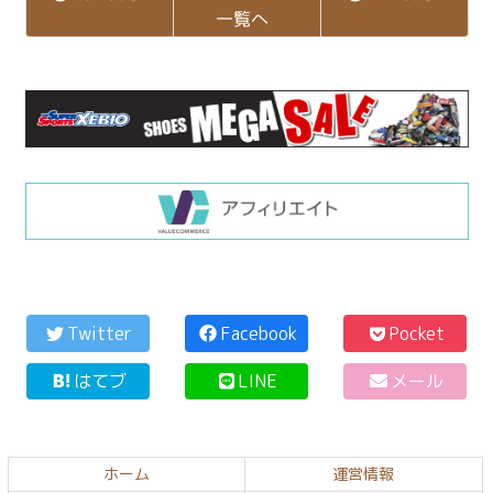
一覧へ
コ
ペ
ン
ー
Twitter
Facebook
Pocket
テ
ジ
はてブ
LINE
メール
ン
の
ツ
先
本
頭
文
へ
ホーム
運営情報
の
戻