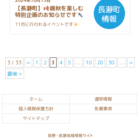
2024年10月15日
【長瀞町】
錦秋を楽しむ
特別企画のお知らせです
11月に行われるイベントです
3 / 33
«
1
2
3
4
5
...
10
20
30
...
»
最後 »
コ
ペ
ン
ー
テ
ジ
ホーム
運営情報
ン
の
個人情報保護方針
免責事項
ツ
先
サイトマップ
本
頭
文
へ
の
戻