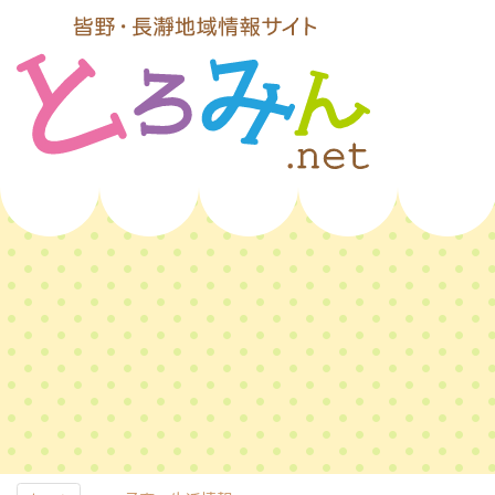
コ
ン
テ
ン
ツ
本
文
とろみんネッ
へ
ス
ト
キ
ッ
プ