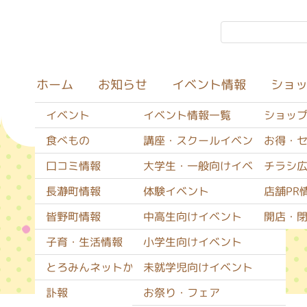
イベント情報
ショ
お知らせ
ホーム
イベント
イベント情報一覧
ショッ
食べもの
講座・スクールイベント
お得・
口コミ情報
大学生・一般向けイベント
チラシ
子育・生活情報
長瀞町情報
体験イベント
店舗PR
皆野町情報
中高生向けイベント
開店・
子育・生活情報
小学生向けイベント
とろみんネットからのお知らせ
未就学児向けイベント
訃報
お祭り・フェア