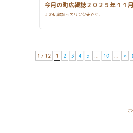
今月の町広報誌２０２５年１
町の広報誌へのリンク先です。
1 / 12
1
2
3
4
5
...
10
...
»
コ
ペ
ン
ー
テ
ジ
ン
の
ツ
先
本
頭
文
へ
ホ
の
戻
先
る
頭