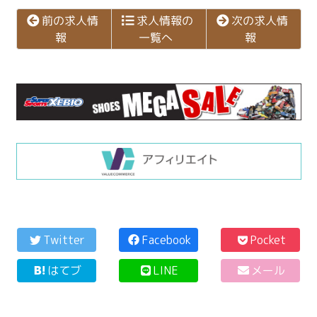
次の求人情
前の求人情
求人情報の
一覧へ
報
報
コ
ペ
ン
ー
Twitter
Facebook
Pocket
テ
ジ
はてブ
LINE
メール
ン
の
ツ
先
本
頭