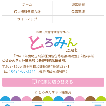
文
へ
ホーム
運営情報
の
戻
個人情報保護方針
免責事項
先
る
頭
サイトマップ
へ
戻
る
とろみんネッ
「令和2年度埼玉県業種別組合等応援補助金」対象事業
とろみんネット編集局（長瀞町観光協会内）
ト
〒369-1305 埼玉県秩父郡長瀞町長瀞529-1
TEL：
0494-66-3311
（長瀞町観光協会内）
PC版に切り替える
©
とろみんネット編集局