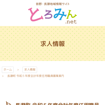
コ
ン
テ
ン
ツ
とろみんネッ
本
ト
文
求人情報
へ
ス
キ
ッ
プ
ホーム
求人情報
長瀞町 令和５年度会計年度任用職員募集案内