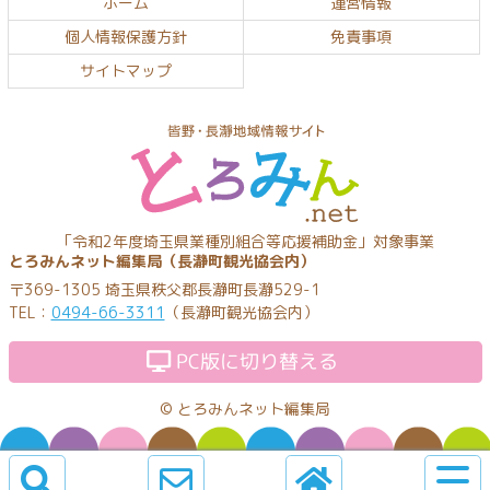
ホーム
運営情報
の
戻
個人情報保護方針
免責事項
先
る
頭
サイトマップ
へ
戻
る
とろみんネッ
「令和2年度埼玉県業種別組合等応援補助金」対象事業
とろみんネット編集局（長瀞町観光協会内）
ト
〒369-1305 埼玉県秩父郡長瀞町長瀞529-1
TEL：
0494-66-3311
（長瀞町観光協会内）
PC版に切り替える
©
とろみんネット編集局
サ