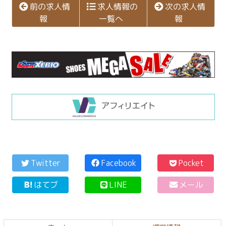
次の求人情
前の求人情
求人情報の
一覧へ
報
報
コ
ペ
ン
ー
Twitter
Facebook
Pocket
テ
ジ
はてブ
LINE
メール
ン
の
ツ
先
本
頭
文
へ