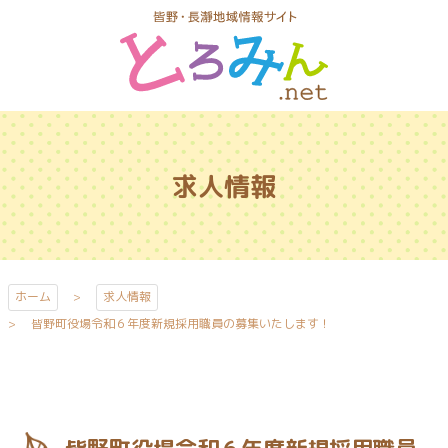
コ
ン
テ
ン
ツ
とろみんネッ
本
ト
文
求人情報
へ
ス
キ
ッ
プ
ホーム
求人情報
皆野町役場令和６年度新規採用職員の募集いたします！