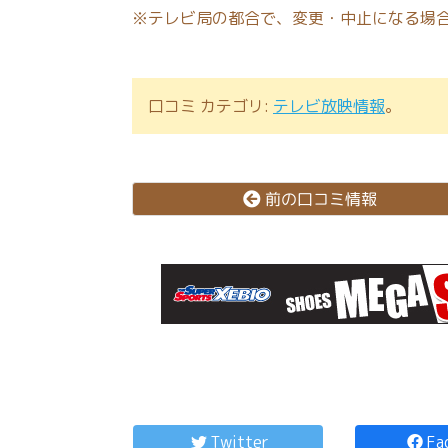
※テレビ局の都合で、変更・中止になる場
口コミ カテゴリ:
テレビ放映情報
。
前の口コミ情報
コ
ペ
ン
ー
テ
ジ
Twitter
Fa