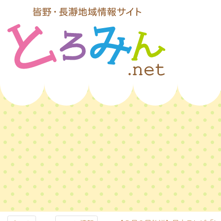
コ
ン
テ
ン
ツ
本
文
とろみんネッ
へ
ス
ト
キ
ッ
プ