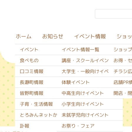
イベント情報
ショ
お知らせ
ホーム
イベント
イベント情報一覧
ショッ
食べもの
講座・スクールイベント
お得・
口コミ情報
大学生・一般向けイベント
チラシ
口コミ情報
長瀞町情報
体験イベント
店舗PR
皆野町情報
中高生向けイベント
開店・
子育・生活情報
小学生向けイベント
とろみんネットからのお知らせ
未就学児向けイベント
訃報
お祭り・フェア