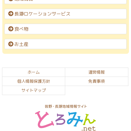
長瀞ロケーションサービス
食べ物
お土産
コ
ペ
ン
ー
テ
ジ
ホーム
運営情報
ン
の
個人情報保護方針
免責事項
ツ
先
サイトマップ
本
頭
文
へ
の
戻
先
る
頭
へ