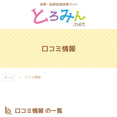
コ
ン
テ
ン
ツ
とろみんネッ
本
ト
文
口コミ情報
へ
ス
キ
ッ
プ
口コミ情報
ホーム
口コミ情報 の一覧