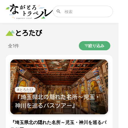
search
とろたび
全1件
filter_list
絞り込み
#とろたび
『埼玉県北の隠れた名所～児玉・
神川を巡るバスツアー』
『埼玉県北の隠れた名所～児玉・神川を巡るバ