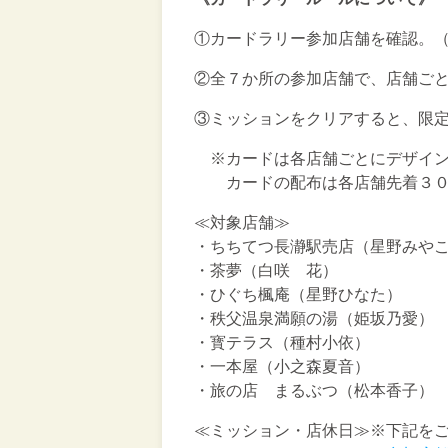
①カードラリー参加店舗を確認。
②全７か所の参加店舗で、店舗ご
③ミッションをクリアすると、限
※カードは各店舗ごとにデザイン
カードの配布は各店舗先着３００
≪対象店舗≫
・ちちてつ長瀞駅売店（星野みや
・茶夢（白咲 花）
・ひぐち楓庵（星野ひなた）
・秩父温泉満願の湯（姫坂乃愛）
・寳テラス（種村小依）
・一本屋（小之森夏音）
・旅の店 まるぶつ（松本香子）
≪ミッション・店休日≫※下記を