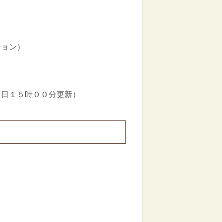
ョン）
日１５時００分更新）