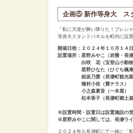
企画⑤ 新作等身大 ス
「私に天使が舞い降りた！プレシ
等身大スタンドパネルを町内に設
開催日程：２０２４年１０月１４
設置場所：星野みやこ（岩畳・長
白咲 花（宝登山小動物
星野ひなた（ひぐち楓庵
姫坂乃愛（長瀞町観光案
種村小依（寶テラス）
小之森夏音（一本屋）
松本香子（長瀞町郷土
※設置時間・設置日は設置施設の
※星野みやこに関しては、長瀞ライン
２０２４年も長瀞町にて一緒に「