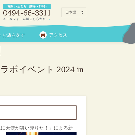
024 in 長瀞
・お店を探す
アクセス
!
ベント 2024 in
私に天使が舞い降りた！」による新