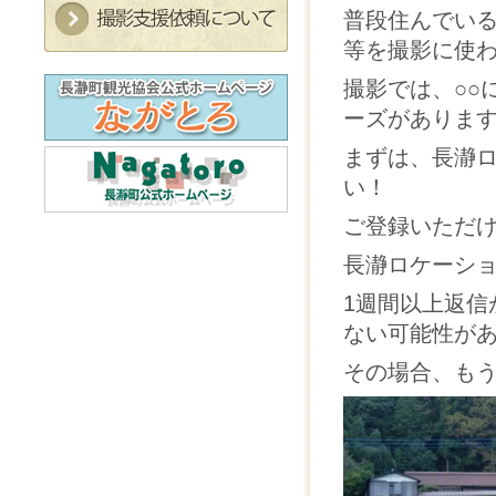
普段住んでい
等を撮影に使
撮影では、○○
ーズがありま
まずは、長瀞
い！
ご登録いただ
長瀞ロケーシ
1週間以上返信
ない可能性が
その場合、も