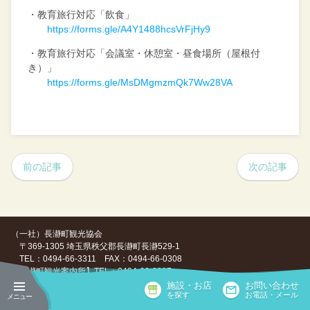
・教育旅行対応「飲食」
https://forms.gle/A4Y1488hcsVrFjHy9
・教育旅行対応「会議室・休憩室・昼食場所（屋根付
き）」
https://forms.gle/MsDMgmzmQk7Ww28VA
前の記事
次の記事
（一社）長瀞町観光協会
〒369-1305 埼玉県秩父郡長瀞町長瀞529-1
TEL：0494-66-3311 FAX：0494-66-0308
【長瀞町観光案内所】TEL：0494-66-0307
施設・お店
お問い合わせ
Copyright ©（一社）長瀞町観光協会, All Rights Reserved.
を探す
お電話・メール