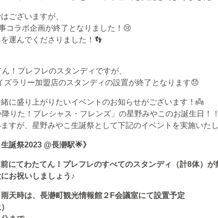
ではございますが、
無事コラボ企画が終了となりました！😢
を運んでくださりました！👣
てん！プレフレのスタンディですが、
各クイズラリー加盟店のスタンディの設置が終了となります
😞
緒に盛り上がりたいイベントのお知らせがございます！👼
い降りた！プレシャス・フレンズ」の星野みやこのお誕生日！！
いますが、星野みやこ生誕祭として下記のイベントを実施いた
誕祭2023 @長瀞駅🌟》
長瀞駅前にてわたてん！プレフレのすべてのスタンディ（計8体）
にお祝いしましょう♪
雨天時は、長瀞町観光情報館２F会議室にて設置予定
土）