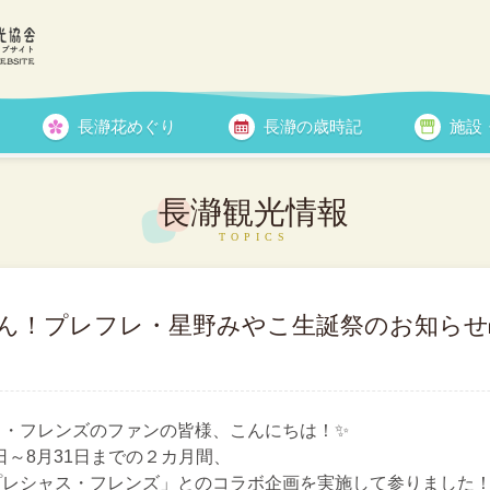
長瀞花めぐり
長瀞の歳時記
施設
花情報
長瀞観光情報
ん！プレフレ・星野みやこ生誕祭のお知らせ
ス・フレンズのファンの皆様、こんにちは！✨
日～8月31日までの２カ月間、
レシャス・フレンズ」とのコラボ企画を実施して参りました！