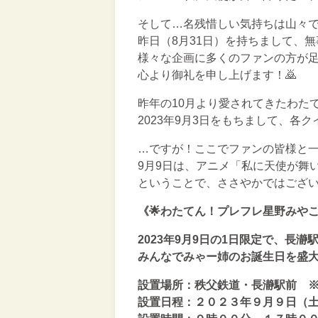
そして…名残惜しい気持ちは山々
昨日（8月31日）を持ちまして、
様々な企画に多くのファンの方が足
心より御礼を申し上げます！🙇
昨年の10月より愛されてきたわた
2023年9月3日をもちまして、
…ですが！ここでファンの皆様と一
9月9日は、アニメ「私に天使が舞
ということで、ささやかではござ
《🌟わたてん！プレフレ星野みやこ生
2023年9月9日の1日限定で、
みんなでみゃー姉のお誕生日を盛大
設置場所：秩父鉄道・長瀞駅前 ※
設置日程：２０２３年９月９日（