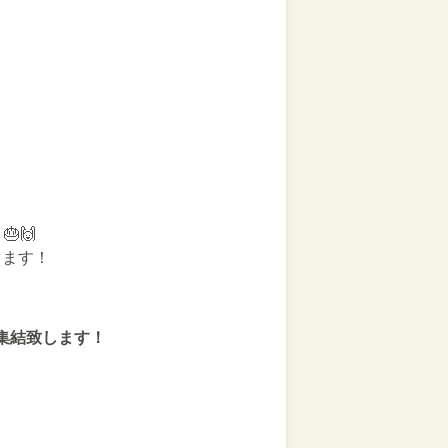
🙌
します！
が集結致します！