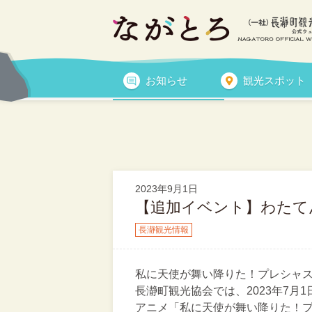
長瀞観光情報
お知らせ
観光スポット
長瀞観光情報
トピックス
2023年9月1日
【追加イベント】わたて
長瀞観光情報
私に天使が舞い降りた！プレシャ
長瀞町観光協会では、2023年7月1
アニメ「私に天使が舞い降りた！プ