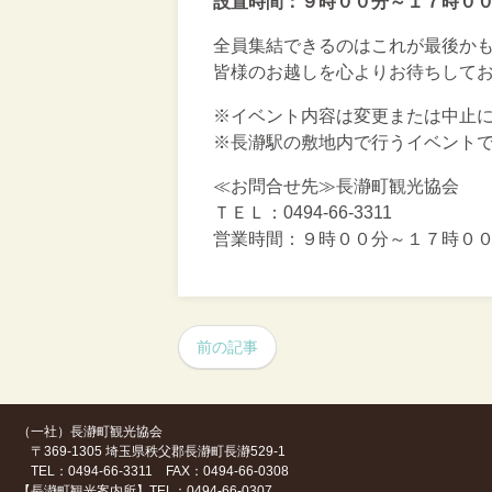
設置時間：９時００分～１７時０
全員集結できるのはこれが最後かも
皆様のお越しを心よりお待ちしてお
※イベント内容は変更または中止
※長瀞駅の敷地内で行うイベント
≪お問合せ先≫長瀞町観光協会
ＴＥＬ：0494-66-3311
営業時間：９時００分～１７時０
前の記事
（一社）長瀞町観光協会
〒369-1305 埼玉県秩父郡長瀞町長瀞529-1
TEL：0494-66-3311 FAX：0494-66-0308
【長瀞町観光案内所】TEL：0494-66-0307