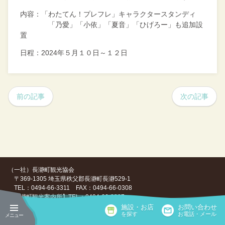
内容：「わたてん！プレフレ」キャラクタースタンディ
「乃愛」「小依」「夏音」「ひげろー」も追加設
置
日程：
2024
年５月１０日～１２日
前の記事
次の記事
（一社）長瀞町観光協会
〒369-1305 埼玉県秩父郡長瀞町長瀞529-1
TEL：0494-66-3311 FAX：0494-66-0308
【長瀞町観光案内所】TEL：0494-66-0307
施設・お店
お問い合わせ
Copyright ©（一社）長瀞町観光協会, All Rights Reserved.
を探す
お電話・メール