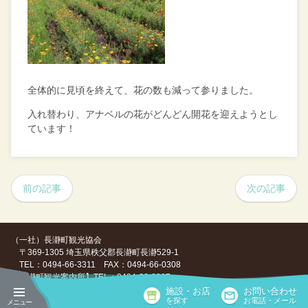
全体的に見頃を終えて、花の数も減って参りました。
入れ替わり、アナベルの花がどんどん開花を迎えようとし
ています！
前の記事
次の記事
（一社）長瀞町観光協会
〒369-1305 埼玉県秩父郡長瀞町長瀞529-1
TEL：0494-66-3311 FAX：0494-66-0308
【長瀞町観光案内所】TEL：0494-66-0307
施設・お店
お問い合わせ
Copyright ©（一社）長瀞町観光協会, All Rights Reserved.
を探す
お電話・メール