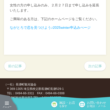
女性の方の申し込みのみ、２月２７日まで申し込みを延長
いたします。
ご興味のある方は、下記のホームページをご覧ください。
ながとろで恋を見つけよう♪2025winter申込みぺージ
前の記事
次の記事
（一社）長瀞町観光協会
〒369-1305 埼玉県秩父郡長瀞町長瀞529-1
TEL：0494-66-3311 FAX：0494-66-0308
【長瀞町観光案内所】TEL：0494-66-0307
施設・お店
お問い合わせ
Copyright ©（一社）長瀞町観光協会, All Rights Reserved.
を探す
お電話・メール