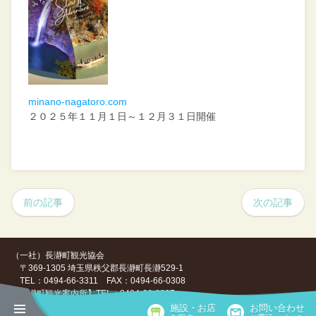
minano-nagatoro.com
２０２５年１１月１日～１２月３１日開催
前の記事
次の記事
（一社）長瀞町観光協会
〒369-1305 埼玉県秩父郡長瀞町長瀞529-1
TEL：0494-66-3311 FAX：0494-66-0308
【長瀞町観光案内所】TEL：0494-66-0307
施設・お店
お問い合わせ
Copyright ©（一社）長瀞町観光協会, All Rights Reserved.