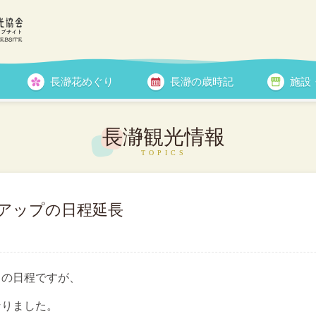
長瀞花めぐり
長瀞の歳時記
施設
花情報
長瀞観光情報
アップの日程延長
」の日程ですが、
なりました。