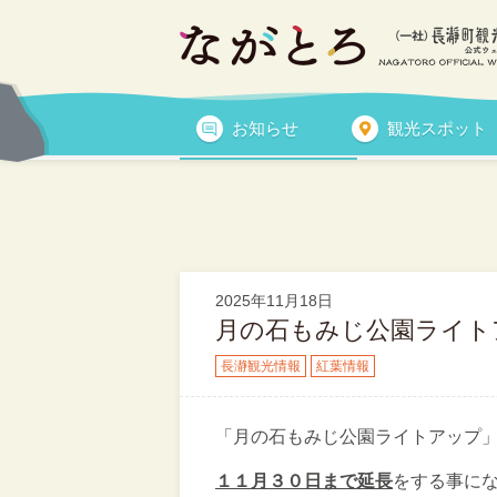
長瀞観光情報
お知らせ
観光スポット
長瀞観光情報
トピックス
2025年11月18日
月の石もみじ公園ライト
長瀞観光情報
紅葉情報
「月の石もみじ公園ライトアップ
１１月３０日まで延長
をする事に