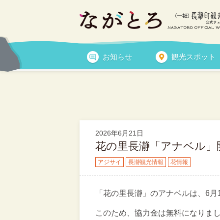
アジサイ
お知らせ
観光スポット
長瀞観光情報
トピックス
2026年6月21日
花の里長瀞「アナベル」開花状
アジサイ
長瀞観光情報
花情報
「花の里長瀞」のアナベルは、6月
このため、協力金は無料になりま