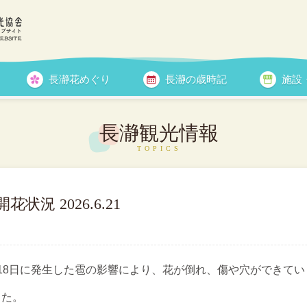
長瀞花めぐり
長瀞の歳時記
施設
花情報
長瀞観光情報
況 2026.6.21
18日に発生した雹の影響により、花が倒れ、傷や穴ができてい
した。